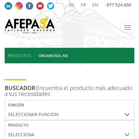
ES
FR
EN
·
977 524 650
Toggl
navig
PRODUCTOS
ORGANOSUL-NS
BUSCADOR
.Encuentra el producto más adecuado
a tus necesidades
FUNCIÓN
PRODUCTO